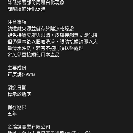
降低接著部份周邊白化現象
間隙填補硬化促進
注意事項
請遠離火源並儲存於陰涼乾燥處
避免接觸皮膚與眼睛，皮膚接觸無立即危險
但仍需事後以肥皂洗淨，眼睛接觸請即以大
量清水沖洗，若有不適則須送醫處理
避免兒童接觸使用本產品
主要成份
正庚烷
(>95%)
製造日期
標示於瓶底
保存期限
五年
金鴻銓實業有限公司