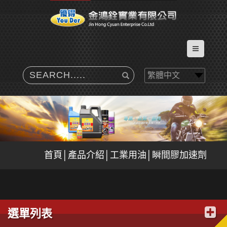
首頁│產品介紹│工業用油│瞬間膠加速劑
選單列表