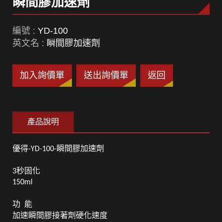
瞬間膠加速劑
編號 :
YD-100
英文名 :
瞬間膠加速劑
加入詢價單
送出詢價單
返回
產品說明
優得
瞬間膠加速劑
-YD-100-
秒固化
3
150ml
功
能
加速瞬間膠接著劑硬化速度